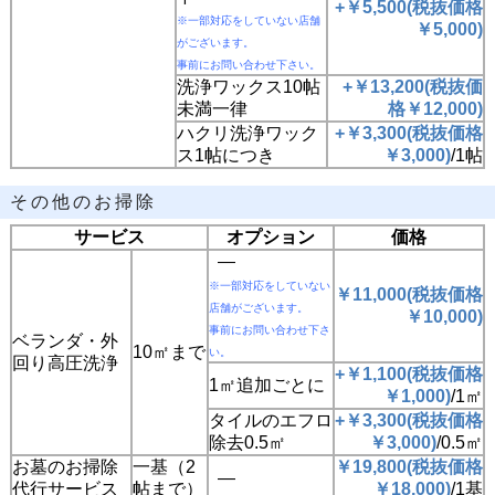
+￥5,500
(
税抜価格
※一部対応をしていない店舗
￥
5,000
)
がございます。
事前にお問い合わせ下さい。
洗浄ワックス10帖
+￥13,200
(
税抜価
未満一律
格
￥
12,000
)
ハクリ洗浄ワック
+￥3,300
(
税抜価格
ス1帖につき
￥
3,000
)
/1帖
その他のお掃除
サービス
オプション
価格
―
※一部対応をしていない
￥11,000
(
税抜価格
店舗がございます。
￥
10,000
)
事前にお問い合わせ下さ
ベランダ・外
10㎡まで
い。
回り高圧洗浄
+￥1,100
(
税抜価格
1㎡追加ごとに
￥
1,000
)
/1㎡
タイルのエフロ
+￥3,300
(
税抜価格
除去0.5㎡
￥
3,000
)
/0.5㎡
お墓のお掃除
一基（2
￥19,800
(
税抜価格
―
代行サービス
帖まで）
￥
18,000
)
/1基