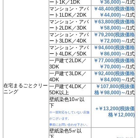
ート1K／1DK
￥
36,000
)
～
/1式
マンション・アパ
￥48,400
(
税抜価格
ート1LDK／2DK
￥
44,000
)
～
/1式
マンション・アパ
￥63,800
(
税抜価格
ート2LDK／3DK
￥
58,000
)
～
/1式
マンション・アパ
￥79,200
(
税抜価格
ート3LDK／4DK
￥
72,000
)
～
/1式
マンション・アパ
￥94,600
(
税抜価格
ート4LDK／5DK
￥
86,000
)
～
/1式
一戸建て2LDK／
￥77,000
(
税抜価格
3DK
￥
70,000
)
～
/1式
一戸建て3LDK／
￥92,400
(
税抜価格
4DK
￥
84,000
)
～
/1式
在宅まるごとクリー
一戸建て4LDK／
￥107,800
(
税抜価
ニング
5DK以上
格
￥
98,000
)
～
/1式
壁紙染色10㎡以
下
+￥13,200
(
税抜価
※一部対応をしていない店舗
格
￥
12,000
)
がございます。
事前にお問い合わせ下さい。
壁紙染色5㎡以
下