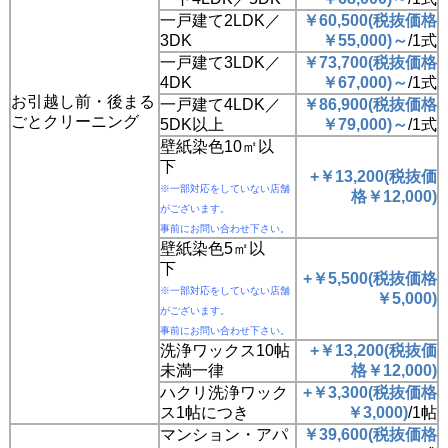
一戸建て2LDK／
￥60,500
(
税抜価格
3DK
￥
55,000
)
～
/1式
一戸建て3LDK／
￥73,700
(
税抜価格
4DK
￥
67,000
)
～
/1式
お引越し前・後まる
一戸建て4LDK／
￥86,900
(
税抜価格
ごとクリーニング
5DK以上
￥
79,000
)
～
/1式
壁紙染色10㎡以
下
+￥13,200
(
税抜価
※一部対応をしていない店舗
格
￥
12,000
)
がございます。
事前にお問い合わせ下さい。
壁紙染色5㎡以
下
+￥5,500
(
税抜価格
※一部対応をしていない店舗
￥
5,000
)
がございます。
事前にお問い合わせ下さい。
洗浄ワックス10帖
+￥13,200
(
税抜価
未満一律
格
￥
12,000
)
ハクリ洗浄ワック
+￥3,300
(
税抜価格
ス1帖につき
￥
3,000
)
/1帖
マンション・アパ
￥39,600
(
税抜価格