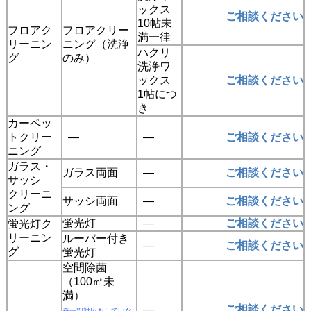
ックス
ご相談ください
10帖未
フロアク
フロアクリー
満一律
リーニン
ニング（洗浄
ハクリ
グ
のみ）
洗浄ワ
ックス
ご相談ください
1帖につ
き
カーペッ
トクリー
―
―
ご相談ください
ニング
ガラス・
ガラス両面
―
ご相談ください
サッシ
クリーニ
サッシ両面
―
ご相談ください
ング
蛍光灯
―
ご相談ください
蛍光灯ク
リーニン
ルーバー付き
―
ご相談ください
グ
蛍光灯
空間除菌
（100㎡未
満）
―
ご相談ください
※一部対応をしていな