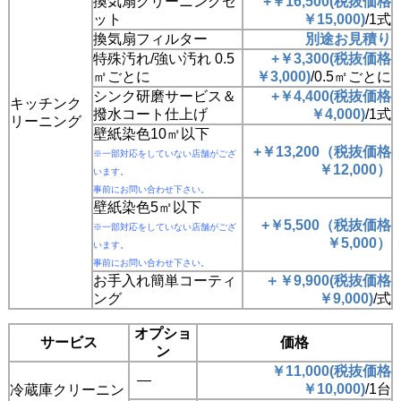
換気扇クリーニングセ
+￥16,500(税抜価格
ット
￥15,000)
/1式
換気扇フィルター
別途お見積り
特殊汚れ/強い汚れ 0.5
+￥3,300(税抜価格
㎡ごとに
￥3,000)
/0.5㎡ごとに
シンク研磨サービス＆
+￥4,400(税抜価格
キッチンク
撥水コート仕上げ
￥4,000)
/1式
リーニング
壁紙染色10㎡以下
+￥13,200（税抜価格
※一部対応をしていない店舗がござ
￥
12,000）
います。
事前にお問い合わせ下さい。
壁紙染色5㎡以下
+￥5,500（税抜価格
※一部対応をしていない店舗がござ
￥
5,000）
います。
事前にお問い合わせ下さい。
お手入れ簡単コーティ
＋￥9,900(税抜価格
ング
￥9,000)
/式
オプショ
サービス
価格
ン
￥11,000(税抜価格
―
￥10,000)
/1台
冷蔵庫クリーニン