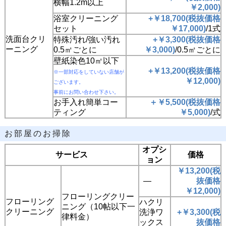
横幅1.2m以上
￥2,000)
浴室クリーニング
+￥18,700(税抜価格
セット
￥17,000)
/1式
洗面台クリ
特殊汚れ/強い汚れ
+￥3,300(税抜価格
ーニング
0.5㎡ごとに
￥3,000)
/0.5㎡ごとに
壁紙染色10㎡以下
+￥13,200(税抜価格
※一部対応をしていない店舗が
￥12,000)
ございます。
事前にお問い合わせ下さい。
お手入れ簡単コー
＋￥5,500(税抜価格
ティング
￥5,000)
/式
お部屋のお掃除
オプシ
サービス
価格
ョン
￥13,200(税
―
抜価格
￥12,000)
フローリングクリー
フローリング
ハクリ
ニング（10帖以下一
クリーニング
洗浄ワ
+￥3,300(税
律料金）
ックス
抜価格