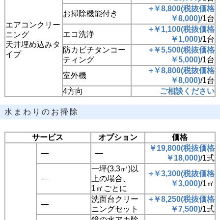
+￥8,800(税抜価格
お掃除機能付き
￥8,000)
/1台
エアコンクリー
+￥1,100(税抜価格
エコ洗浄
ニング
￥1,000)
/1台
天井埋め込みタ
防カビチタンコー
+￥5,500(税抜価格
イプ
ティング
￥5,000)
/1台
+￥8,800(税抜価格
室外機
￥8,000)
/1台
4方向
ご相談ください
水まわりのお掃除
サービス
オプション
価格
￥19,800(税抜価格
―
―
￥18,000)
/1式
一坪(3,3㎡)以
+￥3,300(税抜価格
―
上の場合、
￥3,000)
/1㎡
1㎡ごとに
洗面台クリー
+￥8,250(税抜価格
―
ニングセット
￥7,500)
/1式
鏡の水アカ除