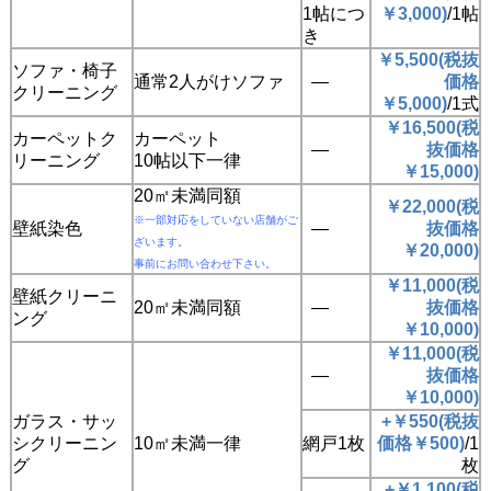
1帖につ
￥3,000)
/1帖
き
￥5,500(税抜
ソファ・椅子
通常2人がけソファ
―
価格
クリーニング
￥5,000)
/1式
￥16,500(税
カーペットク
カーペット
―
抜価格
リーニング
10帖以下一律
￥15,000)
20㎡未満同額
￥22,000(税
※一部対応をしていない店舗がご
壁紙染色
―
抜価格
ざいます。
￥20,000)
事前にお問い合わせ下さい。
￥11,000(税
壁紙クリーニ
20㎡未満同額
―
抜価格
ング
￥10,000)
￥11,000(税
―
抜価格
￥10,000)
ガラス・サッ
+￥550(税抜
シクリーニン
10㎡未満一律
網戸1枚
価格￥500)
/1
グ
枚
+￥1,100(税