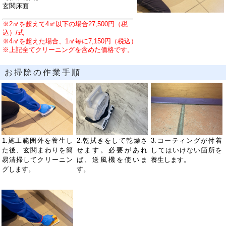
玄関床面
※2㎡を超えて4㎡以下の場合27,500円（税
込）/式
※4㎡を超えた場合、1㎡毎に7,150円（税込）
※上記全てクリーニングを含めた価格です。
お掃除の作業手順
1.施工範囲外を養生し
2.乾拭きをして乾燥さ
3.コーティングが付着
た後、玄関まわりを簡
せます。必要があれ
してはいけない箇所を
易清掃してクリーニン
ば、送風機を使いま
養生します。
グします。
す。