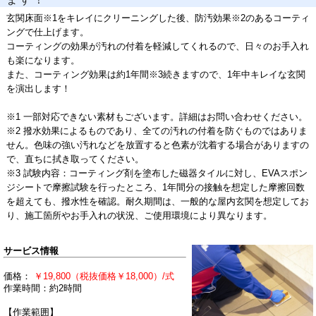
玄関床面※1をキレイにクリーニングした後、防汚効果※2のあるコーティ
ングで仕上げます。
コーティングの効果が汚れの付着を軽減してくれるので、日々のお手入れ
も楽になります。
また、コーティング効果は約1年間※3続きますので、1年中キレイな玄関
を演出します！
※1 一部対応できない素材もございます。詳細はお問い合わせください。
※2 撥水効果によるものであり、全ての汚れの付着を防ぐものではありま
せん。色味の強い汚れなどを放置すると色素が沈着する場合がありますの
で、直ちに拭き取ってください。
※3 試験内容：コーティング剤を塗布した磁器タイルに対し、EVAスポン
ジシートで摩擦試験を行ったところ、1年間分の接触を想定した摩擦回数
を超えても、撥水性を確認。耐久期間は、一般的な屋内玄関を想定してお
り、施工箇所やお手入れの状況、ご使用環境により異なります。
サービス情報
価格：
￥19,800（税抜価格￥18,000）/式
作業時間：約2時間
【作業範囲】