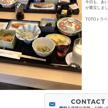
今日も、あ
が重宝しま
TOTOトラ