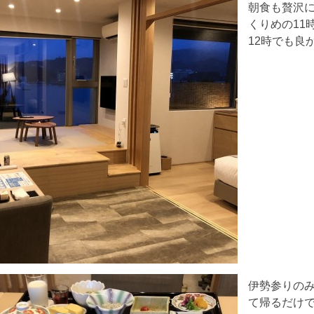
朝食も贅沢
くりめの11
12時でも良
伊勢参りの
て帰るだけ