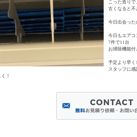
こった造りで
古くなると不
今日出会った
今日もエアコ
7件で11台
お掃除機能付
予定より早く
スタッフに感
しく！