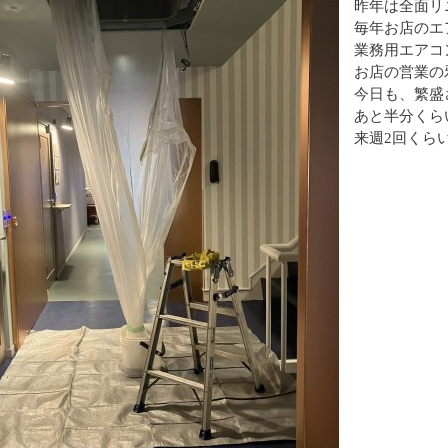
昨年は全面リ
毎年お店のエ
業務用エアコ
お店の営業の
今日も、繁盛
あと半分くら
来週2回くら