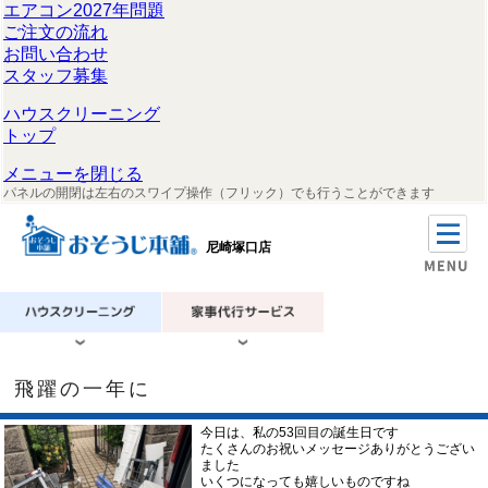
エアコン2027年問題
ご注文の流れ
お問い合わせ
スタッフ募集
ハウスクリーニング
トップ
メニューを閉じる
パネルの開閉は左右のスワイプ操作（フリック）でも行うことができます
尼崎塚口店
飛躍の一年に
今日は、私の53回目の誕生日です
たくさんのお祝いメッセージありがとうござい
ました
いくつになっても嬉しいものですね