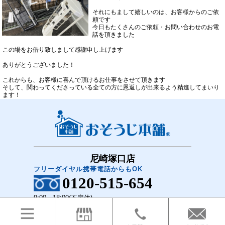
それにもまして嬉しいのは、お客様からのご依
頼です
今日もたくさんのご依頼・お問い合わせのお電
話を頂きました
この場をお借り致しまして感謝申し上げます
ありがとうございました！
これからも、お客様に喜んで頂けるお仕事をさせて頂きます
そして、関わってくださっている全ての方に恩返しが出来るよう精進してまいり
ます！
尼崎塚口店
フリーダイヤル携帯電話からもOK
0120-515-654
9:00～18:00(不定休)
COPYRIGHT(C)2018 おそうじ本舗 尼崎塚口店 All Rights Reserved.