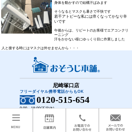
身体を動かすので結構汗ばみます
そうなるとマスクも暑さで不快です
若干アトピーな私には痒くなってかなり辛
いです
午後からは、リピートのお客様でエアコンクリ
ーニング
汗をかかない様にゆっくり目に作業しました
人と接する時にはマスクは外せませんから・・・
尼崎塚口店
フリーダイヤル携帯電話からもOK
0120-515-654
9:00～18:00(不定休)
COPYRIGHT(C)2018 おそうじ本舗 尼崎塚口店 All Rights Reserved.
メニュー
ホーム
お問い合わせ