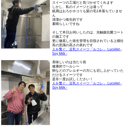
スイーツの工場だと気づかせてくれます
しかし、私のイメージとは違って
紙屑はおろかホコリも髪の毛1本落ちていませ
ん
清潔かつ衛生的です
素晴らしいですね
そして本日お伺いしたのは、光触媒抗菌コート
の施工です
更に徹底した衛生管理を目指されている上畑社
長の意識の高さの表れです
人を繋ぐ、豆乳スイーツ「ルコレ」 Lucollet -
Soy Milk -
美味しいのは当たり前
健康的でヘルシー
卵などのアレルギーの方にも召し上がっていた
だけるスイーツです
是非一度お試しください！
人を繋ぐ、豆乳スイーツ「ルコレ」 Lucollet -
Soy Milk -