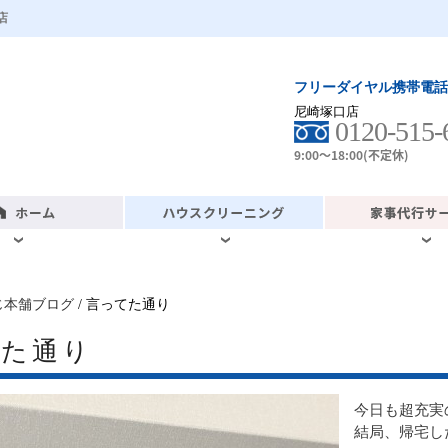
店
フリーダイヤル携帯電話
尼崎塚口店
0120-515-
9:00～18:00(不定休)
じ本舗ブログ
/ 言ってた通り
てた通り
今日も超充実
結局、帰宅し