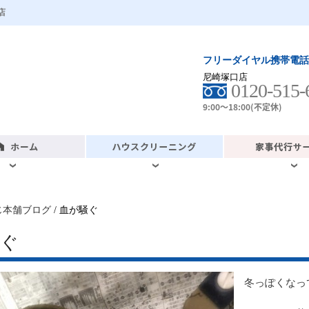
店
フリーダイヤル携帯電話
尼崎塚口店
0120-515-
9:00～18:00(不定休)
じ本舗ブログ
/ 血が騒ぐ
騒ぐ
冬っぽくなっ