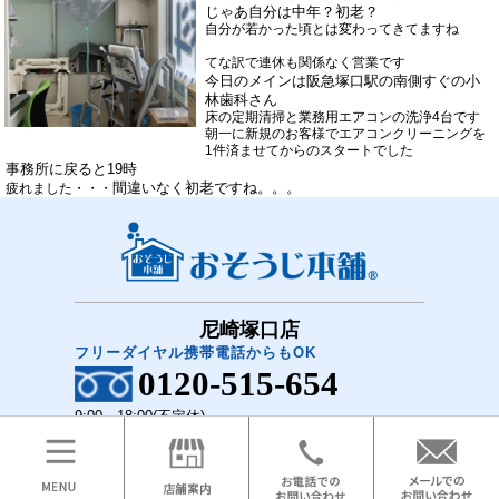
じゃあ自分は中年？初老？
自分が若かった頃とは変わってきてますね
てな訳で連休も関係なく営業です
今日のメインは阪急塚口駅の南側すぐの小
林歯科さん
床の定期清掃と業務用エアコンの洗浄4台です
朝一に新規のお客様でエアコンクリーニングを
1件済ませてからのスタートでした
事務所に戻ると19時
間違いなく初老ですね。。。
疲れました・・・
尼崎塚口店
フリーダイヤル携帯電話からもOK
0120-515-654
9:00～18:00(不定休)
COPYRIGHT(C)2018 おそうじ本舗 尼崎塚口店 All Rights Reserved.