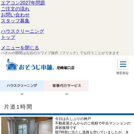
エアコン2027年問題
ご注文の流れ
お問い合わせ
スタッフ募集
ハウスクリーニング
トップ
メニューを閉じる
パネルの開閉は左右のスワイプ操作（フリック）でも行うことができます
尼崎塚口店
片道1時間
今日は久しぶりの神戸
不動産屋さんからのご依頼で中古マンションの
原状復帰です
朝7時前に出たし道路も空いていましたが、き