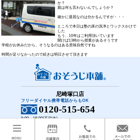
か？
親は何も言わないんでしょうか？
確かに退屈なのは分かるんですが・・・
ところで本日は塾の床の洗浄とワックスかけで
した
もう、10年はご利用頂いています
聞けば13時から授業があるそうです
学校がお休みだから、そうなるのはある意味自然ですね
時間が足りなかったので続きは明日させて頂きます
尼崎塚口店
フリーダイヤル携帯電話からもOK
0120-515-654
9:00～18:00(不定休)
COPYRIGHT(C)2018 おそうじ本舗 尼崎塚口店 All Rights Reserved.