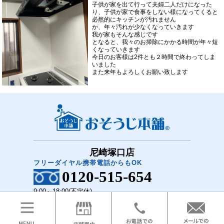
子供が家を出て行って夫婦二人だけになった
り、子供が家で食事をしない様になってくると
必然的にキッチンが汚れません
か、年々汚れが少なくなっていきます
我が家もそんな感じです
となると、我々のお掃除にかかる時間が年々短
くなっていきます
今日のお客様は2件とも２時間で終わってしま
いました
また来年もよろしくお願い致します
尼崎塚口店
フリーダイヤル携帯電話からもOK
0120-515-654
9:00～18:00(不定休)
COPYRIGHT(C)2018 おそうじ本舗 尼崎塚口店 All Rights Reserved.