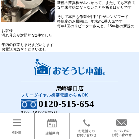
新種の変異株がみつかって、またしても不自由
な年末年始にならないことを祈るばかりです
そして本日も作業4件中2件がレンジフード
換気扇のお掃除は、年末の1番人気です
毎年1回のリピーターさんと、15年物の新規の
お客様
汚れ具合が対照的な2件でした
年内の作業もまだまだいけます
お電話お急ぎくださいませ
尼崎塚口店
フリーダイヤル携帯電話からもOK
0120-515-654
9:00～18:00(不定休)
COPYRIGHT(C)2018 おそうじ本舗 尼崎塚口店 All Rights Reserved.
メニュー
ホーム
お問い合わせ