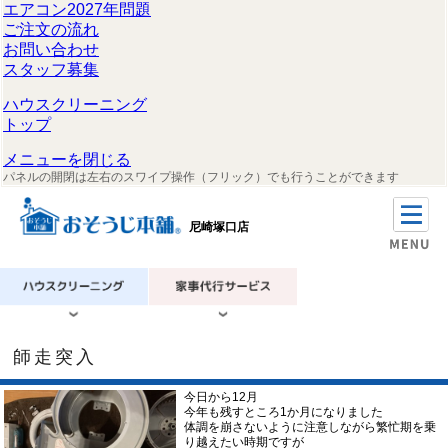
エアコン2027年問題
ご注文の流れ
お問い合わせ
スタッフ募集
ハウスクリーニング
トップ
メニューを閉じる
パネルの開閉は左右のスワイプ操作（フリック）でも行うことができます
尼崎塚口店
師走突入
今日から12月
今年も残すところ1か月になりました
体調を崩さないように注意しながら繁忙期を乗
り越えたい時期ですが