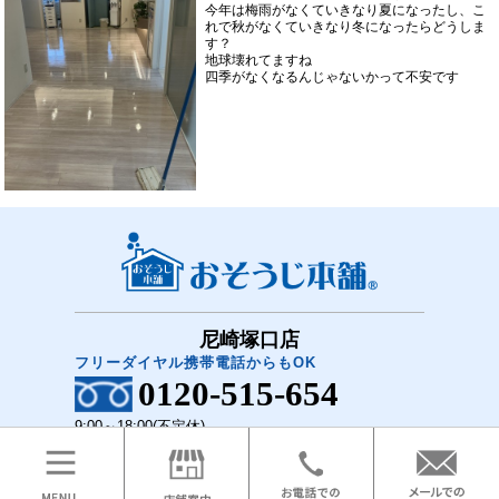
今年は梅雨がなくていきなり夏になったし、こ
れで秋がなくていきなり冬になったらどうしま
す？
地球壊れてますね
四季がなくなるんじゃないかって不安です
尼崎塚口店
フリーダイヤル携帯電話からもOK
0120-515-654
9:00～18:00(不定休)
COPYRIGHT(C)2018 おそうじ本舗 尼崎塚口店 All Rights Reserved.