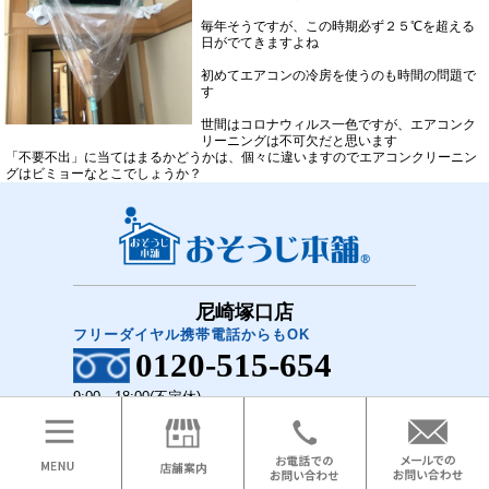
毎年そうですが、この時期必ず２５℃を超える
日がでてきますよね
初めてエアコンの冷房を使うのも時間の問題で
す
世間はコロナウィルス一色ですが、エアコンク
リーニングは不可欠だと思います
「不要不出」に当てはまるかどうかは、個々に違いますのでエアコンクリーニン
グはビミョーなとこでしょうか？
尼崎塚口店
フリーダイヤル携帯電話からもOK
0120-515-654
9:00～18:00(不定休)
COPYRIGHT(C)2018 おそうじ本舗 尼崎塚口店 All Rights Reserved.
メニュー
ホーム
お問い合わせ