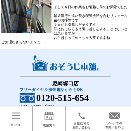
そして今日の作業もお引越し前のお掃除でした
最近流行の追い焚き配管洗浄を含むリフォーム
後のお掃除です
明日がお引越しだそうです
私はおそらくもう引っ越しをすることはないと
は思いますが
お引越しってめっちゃ大変ですよね
ご無理なさらないように・・・
尼崎塚口店
フリーダイヤル携帯電話からもOK
0120-515-654
9:00～18:00(不定休)
COPYRIGHT(C)2018 おそうじ本舗 尼崎塚口店 All Rights Reserved.
メニュー
ホーム
お問い合わせ