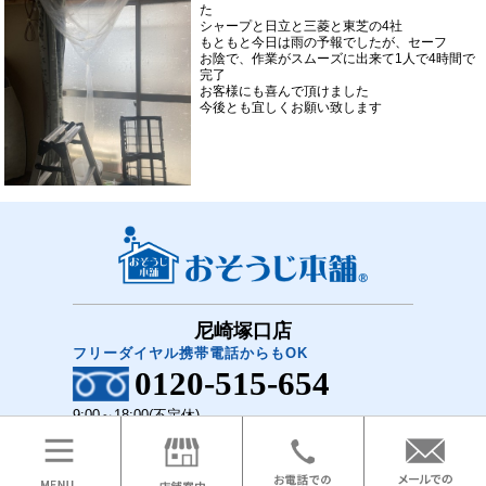
た
シャープと日立と三菱と東芝の4社
もともと今日は雨の予報でしたが、セーフ
お陰で、作業がスムーズに出来て1人で4時間で
完了
お客様にも喜んで頂けました
今後とも宜しくお願い致します
尼崎塚口店
フリーダイヤル携帯電話からもOK
0120-515-654
9:00～18:00(不定休)
COPYRIGHT(C)2018 おそうじ本舗 尼崎塚口店 All Rights Reserved.