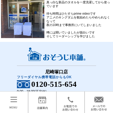
真っ白な新品のタオルを一度洗濯してから使っ
ています
待ち時間はひたすらprime videoです
アニメのキングダムを観始めたらやめられなく
なって
夜の10時まで事務所にいてしまいました
噂には聞いていましたが面白いです
そしてリーダーシップを学びました
尼崎塚口店
フリーダイヤル携帯電話からもOK
0120-515-654
9:00～18:00(不定休)
COPYRIGHT(C)2018 おそうじ本舗 尼崎塚口店 All Rights Reserved.
メニュー
ホーム
お問い合わせ