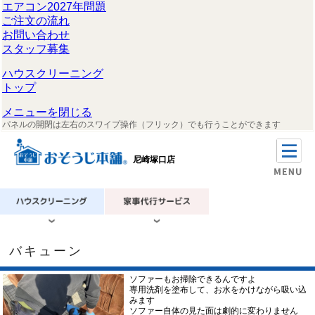
エアコン2027年問題
ご注文の流れ
お問い合わせ
スタッフ募集
ハウスクリーニング
トップ
メニューを閉じる
パネルの開閉は左右のスワイプ操作（フリック）でも行うことができます
尼崎塚口店
バキューン
ソファーもお掃除できるんですよ
専用洗剤を塗布して、お水をかけながら吸い込
みます
ソファー自体の見た面は劇的に変わりません