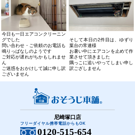
今日も一日エアコンクリーニン
グでした
そして本日の2件目は、ゆずり
問い合わせ・ご依頼のお電話も
葉台の常連様
鳴りっぱなしのようです
お暑い中にエアコンを止めて作
ご対応が遅れがちかもしれませ
業させて頂きました
ん
隅っこに追いやってしまい申し
ご迷惑をおかけして誠に申し訳
訳ござしません
ございません
尼崎塚口店
フリーダイヤル携帯電話からもOK
0120-515-654