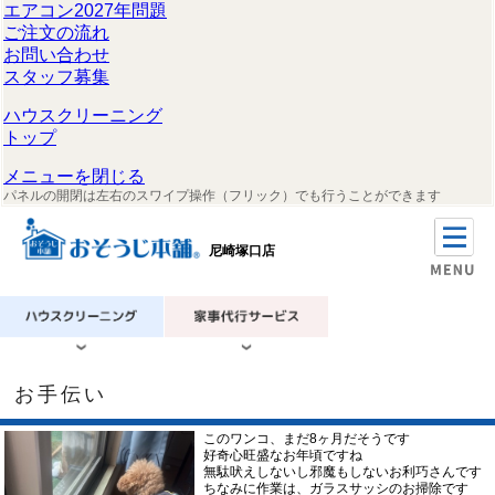
エアコン2027年問題
ご注文の流れ
お問い合わせ
スタッフ募集
ハウスクリーニング
トップ
メニューを閉じる
パネルの開閉は左右のスワイプ操作（フリック）でも行うことができます
尼崎塚口店
お手伝い
このワンコ、まだ8ヶ月だそうです
好奇心旺盛なお年頃ですね
無駄吠えしないし邪魔もしないお利巧さんです
ちなみに作業は、ガラスサッシのお掃除です